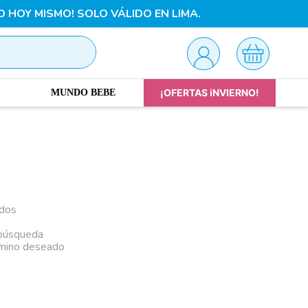
O HOY MISMO! SOLO VÁLIDO EN LIMA.
¡OFERTAS iNVIERNO!
MUNDO BEBE
ados
 búsqueda
rmino deseado