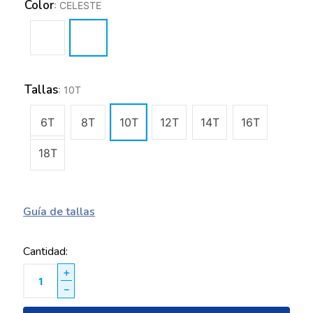
Color
:
CELESTE
Tallas
:
10T
6T
8T
10T
12T
14T
16T
18T
Guía de tallas
Cantidad
＋
－