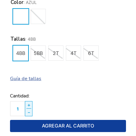
Color
:
AZUL
Tallas
:
4BB
4BB
5BB
2T
4T
6T
Guía de tallas
Cantidad
＋
－
AGREGAR AL CARRITO