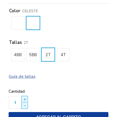
Color
:
CELESTE
Tallas
:
2T
4BB
5BB
2T
4T
Guía de tallas
Cantidad
＋
－