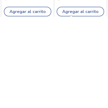
Agregar al carrito
Agregar al carrito
Recojo en tiendas
Envíos a domicilio
Canales de
Cambios y
atención
devoluciones
Síguenos en: