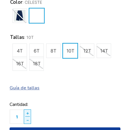
Color
:
CELESTE
Tallas
:
10T
4T
6T
8T
10T
12T
14T
16T
18T
Guía de tallas
Cantidad
＋
－