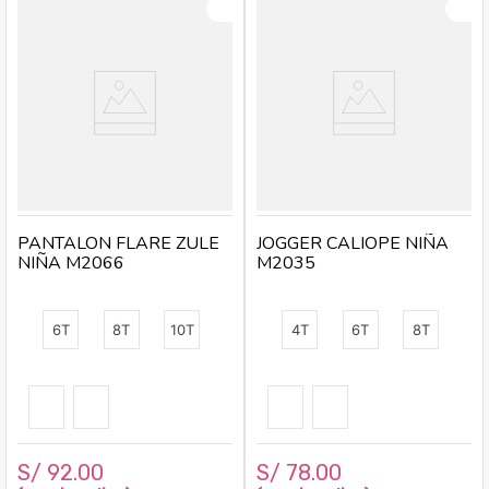
PANTALON FLARE ZULE
JOGGER CALIOPE NIÑA
NIÑA M2066
M2035
6T
8T
10T
4T
6T
8T
S/
92
.
00
S/
78
.
00