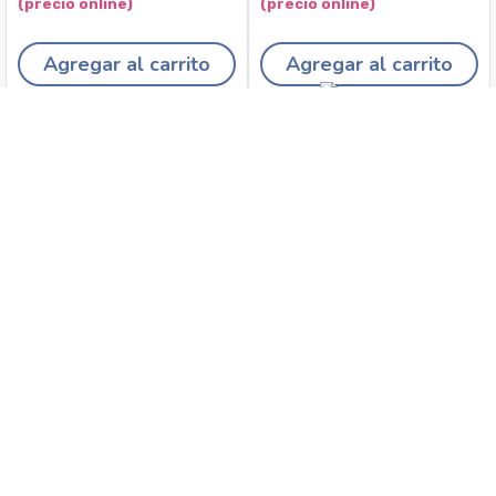
Agregar al carrito
Agregar al carrito
Recojo en tiendas
Envíos a domicilio
Canales de
Cambios y
atención
devoluciones
Síguenos en: