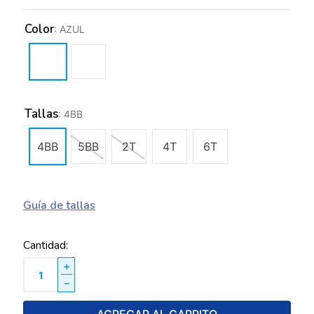
Color
:
AZUL
Tallas
:
4BB
4BB
5BB
2T
4T
6T
Guía de tallas
Cantidad
＋
－