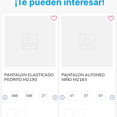
¡Te pueden interesar!
PANTALON ELASTICADO
PANTALON ALFONSO
PEDRITO M2190
NIÑO M2163
4BB
5BB
2T
4T
6T
8T