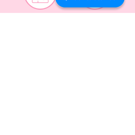
Recojo en tiendas
Envíos a domicilio
Canales de
Cambios y
atención
devoluciones
Síguenos en: