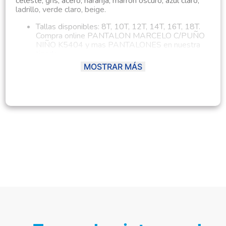
celeste, gris, acero, naranja, marron oscuro, azul claro,
ladrillo, verde claro, beige.
Tallas disponibles: 8T, 10T, 12T, 14T, 16T, 18T.
Compra online PANTALON MARCELO C/PUÑO
NIÑO K5404 y mas PANTALONES en nuestra
tienda
Los diseños del estampado o bordado son
MOSTRAR MÁS
aleatorios segun la disponibilidad de stock.