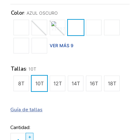
Color
:
AZUL OSCURO
VER MÁS 9
Tallas
:
10T
8T
10T
12T
14T
16T
18T
Guía de tallas
Cantidad
＋