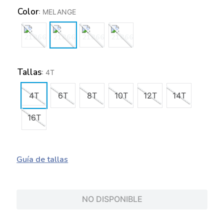
Color
:
MELANGE
Tallas
:
4T
4T
6T
8T
10T
12T
14T
16T
Guía de tallas
NO DISPONIBLE