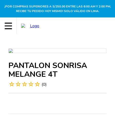
¡POR COMPRAS SUPERIORES A S/250.00 ENTRE LAS 6:00 AM Y 2:00 PM,
RECIBE TU PEDIDO HOY MISMO! SOLO VÁLIDO EN LIMA.
PANTALON SONRISA
MELANGE 4T
☆
☆
☆
☆
☆
(
0
)