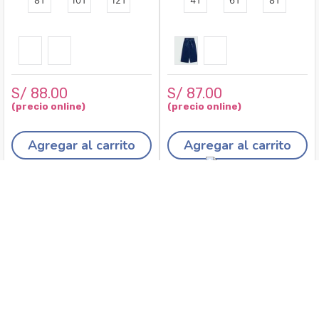
8T
10T
12T
4T
6T
8T
S/
88
.
00
S/
87
.
00
Agregar al carrito
Agregar al carrito
Recojo en tiendas
Envíos a domicilio