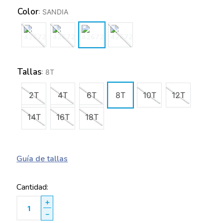
Color
:
SANDIA
Tallas
:
8T
2T
4T
6T
8T
10T
12T
14T
16T
18T
Guía de tallas
Cantidad
＋
－