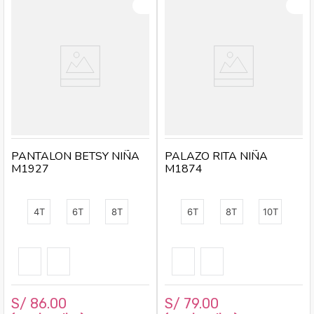
PANTALON BETSY NIÑA
PALAZO RITA NIÑA
M1927
M1874
4T
6T
8T
6T
8T
10T
S/
86
.
00
S/
79
.
00