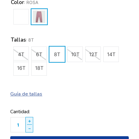
Color
:
ROSA
Tallas
:
8T
4T
6T
8T
10T
12T
14T
16T
18T
Guía de tallas
Cantidad
＋
－