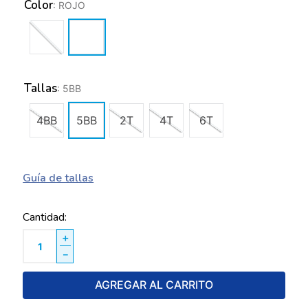
Color
:
ROJO
Tallas
:
5BB
4BB
5BB
2T
4T
6T
Guía de tallas
Cantidad
＋
－
AGREGAR AL CARRITO