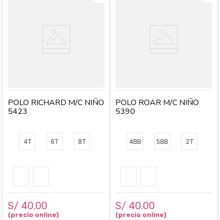
POLO RICHARD M/C NIÑO
POLO ROAR M/C NIÑO
5423
5390
4T
6T
8T
4BB
5BB
2T
S/
40
.
00
S/
40
.
00