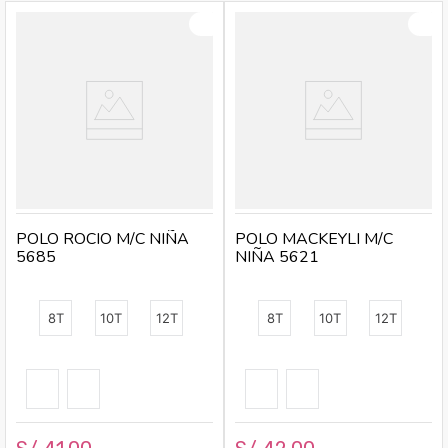
Temporada:
Primavera – Verano
Hecho en:
Perú
Condición del producto:
Nuevo
POLO ROCIO M/C NIÑA
POLO MACKEYLI M/C
5685
NIÑA 5621
8T
10T
12T
8T
10T
12T