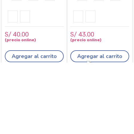
S/
40
.
00
S/
43
.
00
Agregar al carrito
Agregar al carrito
Recojo en tiendas
Envíos a domicilio
Canales de
Cambios y