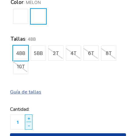
Color
:
MELON
Tallas
:
4BB
4BB
5BB
2T
4T
6T
8T
10T
Guía de tallas
Cantidad
＋
－