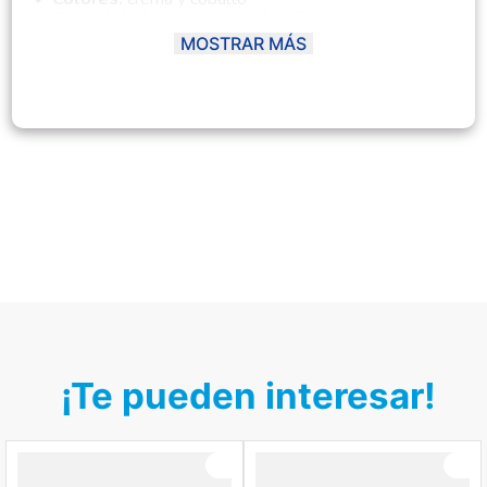
✔
Comodidad:
ideal para el día a día
✔
Durabilidad:
mantiene su forma y color con los
MOSTRAR MÁS
lavados
Tallas disponibles:
5BB, 2T, 4T, 6T y 8T.
Encuentra este modelo como
POLO COHETE
MANGA CORTA BEBITO M1988
y descubre más
polos y cafarenas en nuestra tienda online.
¡Te pueden interesar!