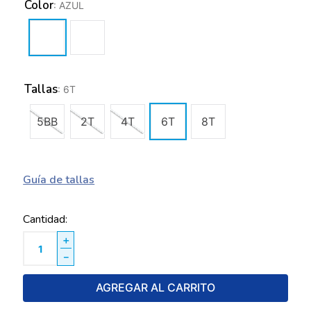
Color
:
AZUL
Tallas
:
6T
5BB
2T
4T
6T
8T
Guía de tallas
Cantidad
＋
－
AGREGAR AL CARRITO