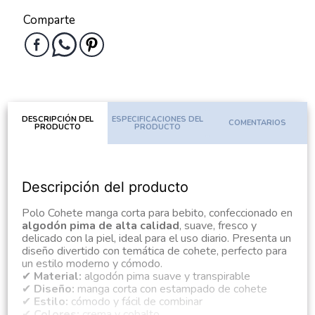
Comparte
DESCRIPCIÓN DEL
ESPECIFICACIONES DEL
COMENTARIOS
PRODUCTO
PRODUCTO
Descripción del producto
Polo Cohete manga corta para bebito, confeccionado en
algodón pima de alta calidad
, suave, fresco y
delicado con la piel, ideal para el uso diario. Presenta un
diseño divertido con temática de cohete, perfecto para
un estilo moderno y cómodo.
✔
Material:
algodón pima suave y transpirable
✔
Diseño:
manga corta con estampado de cohete
✔
Estilo:
cómodo y fácil de combinar
✔
Colores:
crema y cobalto