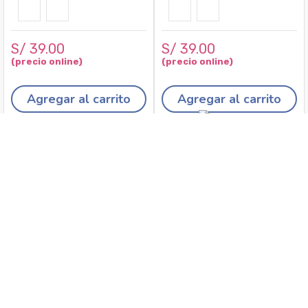
S/
39
.
00
S/
39
.
00
Agregar al carrito
Agregar al carrito
Recojo en tiendas
Envíos a domicilio
Canales de
Cambios y
atención
devoluciones