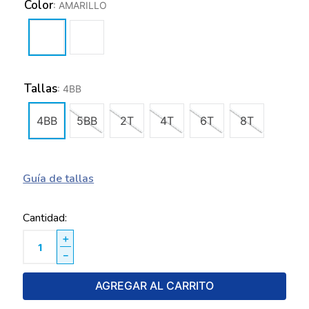
Color
:
AMARILLO
Tallas
:
4BB
4BB
5BB
2T
4T
6T
8T
Guía de tallas
Cantidad
＋
－
AGREGAR AL CARRITO