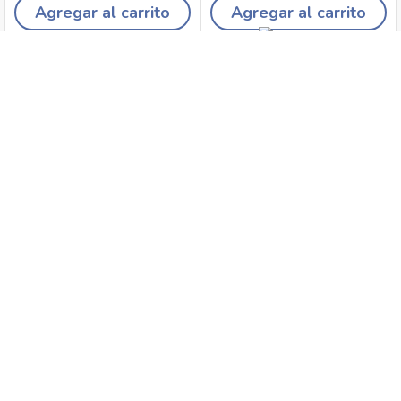
Agregar al carrito
Agregar al carrito
Recojo en tiendas
Envíos a domicilio
Canales de
Cambios y
atención
devoluciones
Síguenos en: