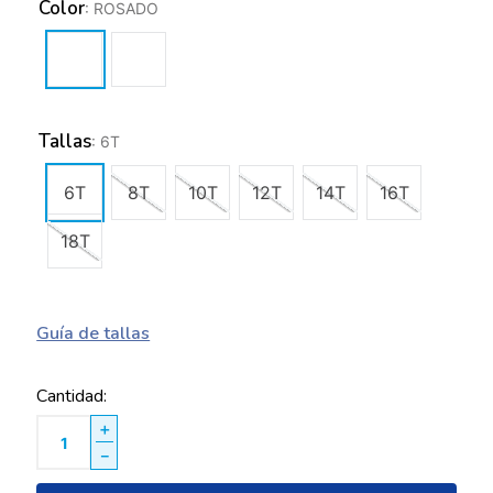
Color
:
ROSADO
Tallas
:
6T
6T
8T
10T
12T
14T
16T
18T
Guía de tallas
Cantidad
＋
－