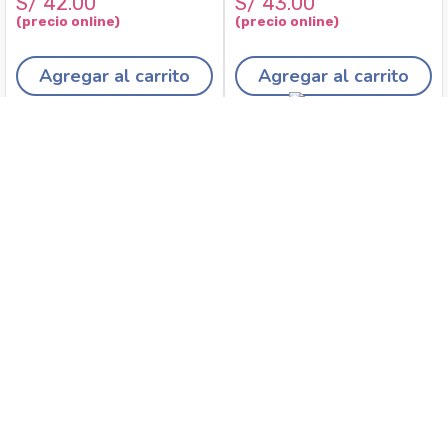
S/
42
.
00
S/
43
.
00
Agregar al carrito
Agregar al carrito
Recojo en tiendas
Envíos a domicilio
Canales de
Cambios y
atención
devoluciones