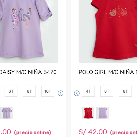
DAISY M/C NIÑA 5470
POLO GIRL M/C NIÑA
6T
8T
10T
4T
6T
8T
2
.
00
S/
42
.
00