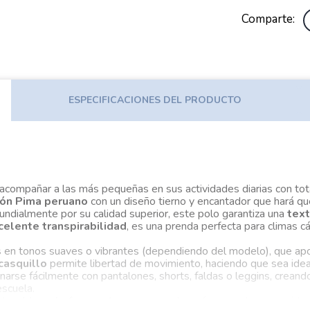
Comparte
ESPECIFICACIONES DEL PRODUCTO
compañar a las más pequeñas en sus actividades diarias con total
dón Pima peruano
con un diseño tierno y encantador que hará que 
undialmente por su calidad superior, este polo garantiza una
text
celente transpirabilidad
, es una prenda perfecta para climas c
s
en tonos suaves o vibrantes (dependiendo del modelo), que aport
casquillo
permite libertad de movimiento, haciendo que sea ideal
rse fácilmente con pantalones, shorts, faldas o leggins, creand
escuela.
nte al lavado frecuente
, conservando su forma, color y suavida