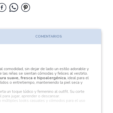
COMENTARIOS
 comodidad, sin dejar de lado un estilo adorable y
las niñas se sientan cómodas y felices al vestirlo.
ura suave, fresca e hipoalergénica
, ideal para el
álidos o entretiempo, manteniendo la piel seca y
a un toque lúdico y femenino al outfit. Su corte
 para jugar, aprender o descansar.
o múltiples looks casuales y cómodos para el uso
d por más tiempo, lo que lo convierte en una prenda