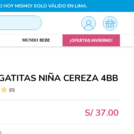
O HOY MISMO! SOLO VÁLIDO EN LIMA.
¡OFERTAS iNVIERNO!
MUNDO BEBE
GATITAS NIÑA CEREZA 4BB
☆
☆
(
0
)
S/
37
.
00
A