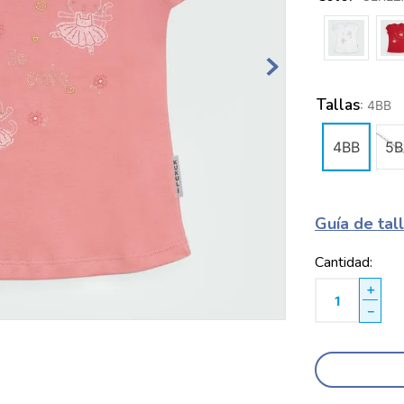
Tallas
:
4BB
4BB
5B
Guía de tal
Cantidad
＋
－