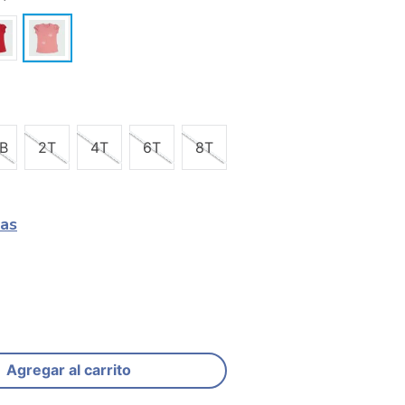
B
2T
4T
6T
8T
las
Agregar al carrito