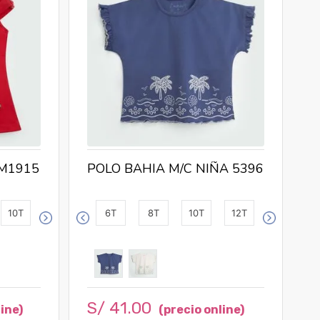
P
5
 M1915
POLO BAHIA M/C NIÑA 5396
10T
6T
8T
10T
12T
S/
41
.
00