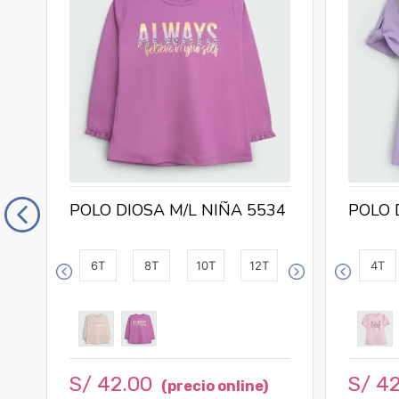
POLO DIOSA M/L NIÑA 5534
POLO 
6T
8T
10T
12T
4T
S/
42
.
00
S/
4