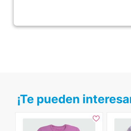
funcional y duradera dentro del guardarropa infantil.
Ficha del producto:
Material principal:
Algodón Pima
Tipo:
Polo / Polera manga corta
Género:
Femenino
Composición:
100% algodón Pima
Modelo:
Polo Gatitas
Temporada:
Primavera - Verano
Hecho en:
Perú
Condición del producto:
Nuevo
¡Te pueden interesa