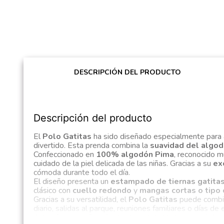
DESCRIPCIÓN DEL PRODUCTO
Descripción del producto
El
Polo Gatitas
ha sido diseñado especialmente para a
divertido. Esta prenda combina la
suavidad del algo
Confeccionado en
100% algodón Pima
, reconocido m
cuidado de la piel delicada de las niñas. Gracias a su
ex
cómoda durante todo el día.
El diseño presenta un
estampado de tiernas gatita
clásico con
cuello redondo
y
mangas cortas o tipo 
Gracias a su versatilidad, el
Polo Gatitas
puede combina
diario, salidas al parque, reuniones familiares o días de 
Además, su confección de alta calidad lo hace
resiste