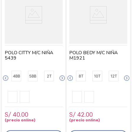
POLO CITTY M/C NIÑA
POLO BEDY M/C NIÑA
5439
M1921
4BB
5BB
2T
8T
10T
12T
S/
40
.
00
S/
42
.
00