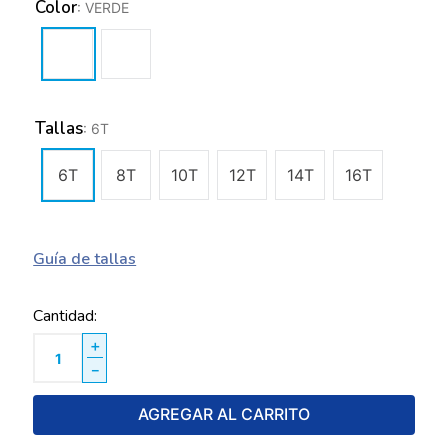
Color
:
VERDE
Tallas
:
6T
6T
8T
10T
12T
14T
16T
Guía de tallas
Cantidad
＋
－
AGREGAR AL CARRITO