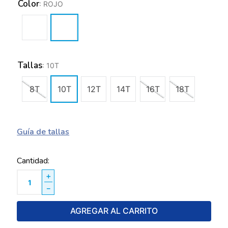
Color
:
ROJO
Tallas
:
10T
8T
10T
12T
14T
16T
18T
Guía de tallas
Cantidad
＋
－
AGREGAR AL CARRITO