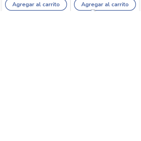
Agregar al carrito
Agregar al carrito
Recojo en tiendas
Envíos a domicilio
Canales de
Cambios y
atención
devoluciones
Síguenos en: