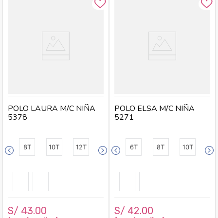
POLO LAURA M/C NIÑA
POLO ELSA M/C NIÑA
5378
5271
8T
10T
12T
6T
8T
10T
S/
43
.
00
S/
42
.
00