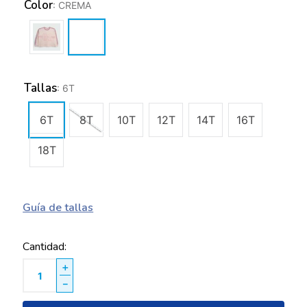
Color
:
CREMA
Tallas
:
6T
6T
8T
10T
12T
14T
16T
18T
Guía de tallas
Cantidad
＋
－