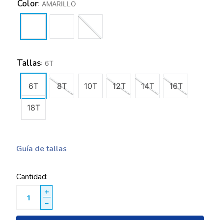
Color
:
AMARILLO
Tallas
:
6T
6T
8T
10T
12T
14T
16T
18T
Guía de tallas
Cantidad
＋
－