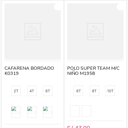
Modelo:
Polo Nicolás
Temporada:
Primavera - Verano
Hecho en:
Perú
Condición del producto:
Nuevo
CAFARENA BORDADO
POLO SUPER TEAM M/C
K0319
NIÑO M1958
2T
4T
6T
6T
8T
10T