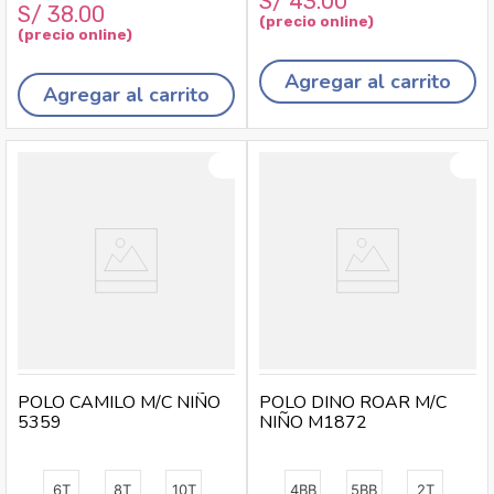
S/
43
.
00
S/
38
.
00
Agregar al carrito
Agregar al carrito
POLO CAMILO M/C NIÑO
POLO DINO ROAR M/C
5359
NIÑO M1872
6T
8T
10T
4BB
5BB
2T