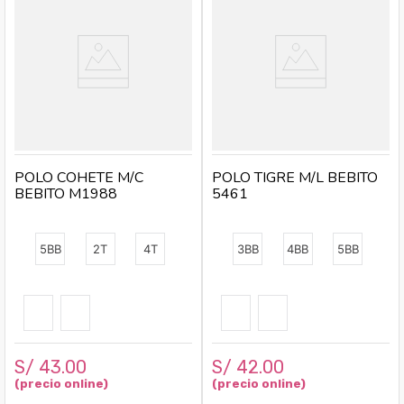
POLO COHETE M/C
POLO TIGRE M/L BEBITO
BEBITO M1988
5461
5BB
2T
4T
3BB
4BB
5BB
S/
43
.
00
S/
42
.
00