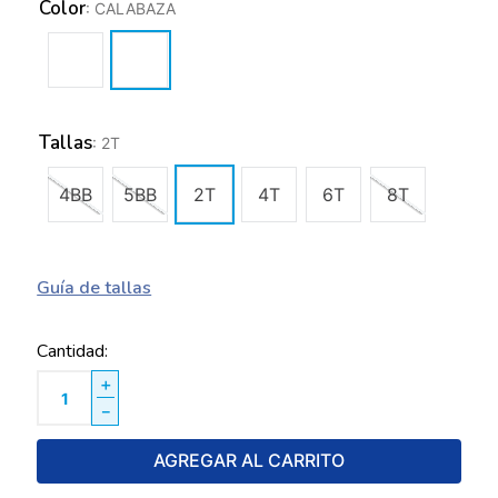
Color
:
CALABAZA
Tallas
:
2T
4BB
5BB
2T
4T
6T
8T
Guía de tallas
Cantidad
＋
－
AGREGAR AL CARRITO