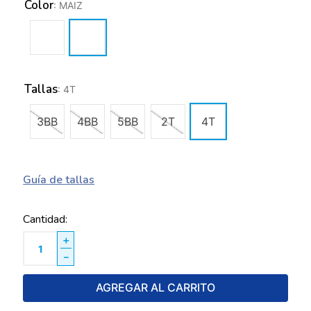
Color
:
MAIZ
Tallas
:
4T
3BB
4BB
5BB
2T
4T
Guía de tallas
Cantidad
＋
－
AGREGAR AL CARRITO