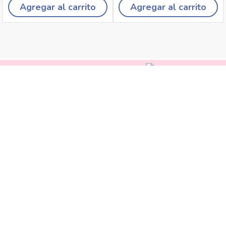
Agregar al carrito
Agregar al carrito
Recojo en tiendas
Envíos a domicilio
Cambios y
devoluciones
Canales de
atención