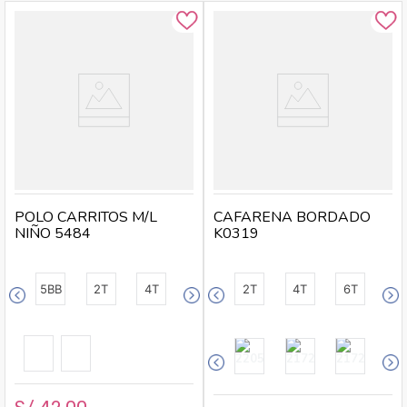
POLO CARRITOS M/L
CAFARENA BORDADO
NIÑO 5484
K0319
5BB
2T
4T
2T
4T
6T