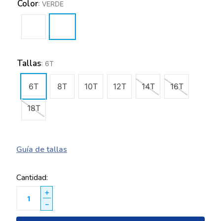
Color
:
VERDE
Tallas
:
6T
6T
8T
10T
12T
14T
16T
18T
Guía de tallas
Cantidad
＋
－