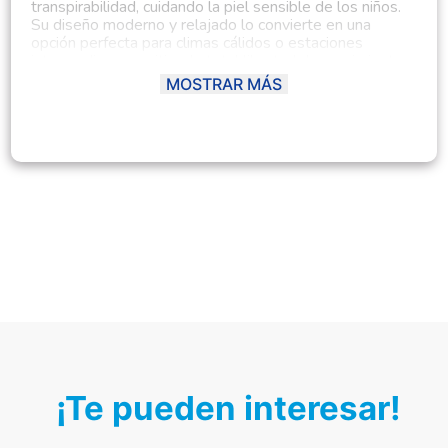
transpirabilidad, cuidando la piel sensible de los niños.
Su diseño moderno y relajado lo convierte en una
opción perfecta para climas cálidos o estaciones
intermedias, permitiendo total libertad de movimiento.
Los estampados o detalles relacionados al surf le dan
MOSTRAR MÁS
un aire divertido, juvenil y veraniego, ideal para niños
activos y con espíritu aventurero.
Disponible en
colores vibrantes como verde hoja y
blanco
, este polo es fácil de combinar con jeans,
shorts o joggers, adaptándose a diferentes estilos y
ocasiones.
Ficha del producto:
Material principal:
Algodón Pima
Tipo:
Polo manga corta
Género:
Niño
Composición:
100% algodón Pima
Modelo:
Surf
Temporada:
Primavera - Verano
Hecho en:
Perú
Condición del producto:
Nuevo
¡Te pueden interesar!