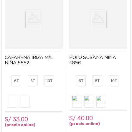
CAFARENA IBIZA M/L
POLO SUSANA NIÑA
NIÑA 5552
4896
6T
8T
10T
6T
8T
10T
S/
40
.
00
S/
33
.
00