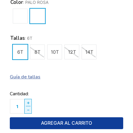
Color
:
PALO ROSA
Tallas
:
6T
6T
8T
10T
12T
14T
Guía de tallas
Cantidad
＋
－
AGREGAR AL CARRITO