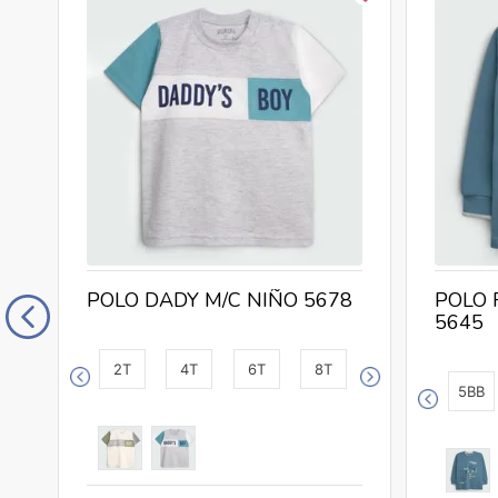
9
POLO DADY M/C NIÑO 5678
POLO 
5645
2T
4T
6T
8T
5BB