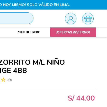
O HOY MISMO! SOLO VÁLIDO EN LIMA.
¡OFERTAS iNVIERNO!
MUNDO BEBE
ZORRITO M/L NIÑO
GE 4BB
☆
☆
(
0
)
S/
44
.
00