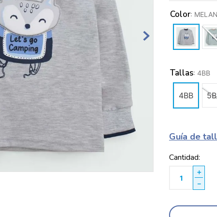
Color
:
MELA
Tallas
:
4BB
4BB
5B
Guía de tal
Cantidad
＋
－