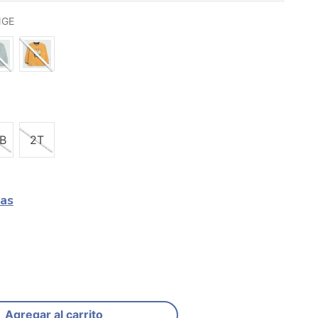
NGE
B
2T
las
Agregar al carrito