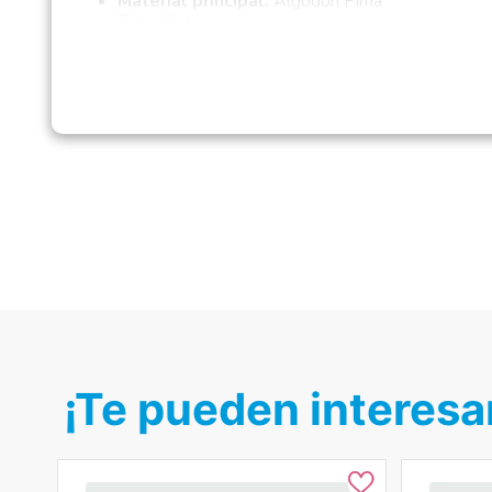
Material principal:
Algodón Pima
Tipo:
Polo manga larga
Género:
Niño
Composición:
100% algodón Pima
Modelo:
Zorrito M/L
Temporada:
Otoño – Invierno
Hecho en:
Perú
Condición del producto:
Nuevo
¡Te pueden interesa