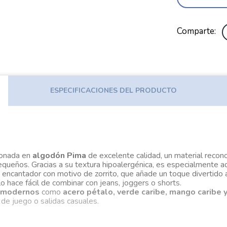
Comparte
ESPECIFICACIONES DEL PRODUCTO
ionada en
algodón Pima
de excelente calidad, un material recon
 pequeños. Gracias a su textura hipoalergénica, es especialmente 
 encantador con motivo de zorrito, que añade un toque divertido a
lo hace fácil de combinar con jeans, joggers o shorts.
y modernos
como
acero pétalo, verde caribe, mango caribe
de juego o salidas casuales.