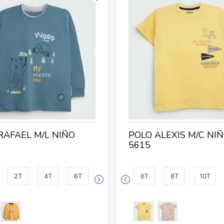
RAFAEL M/L NIÑO
POLO ALEXIS M/C NI
5615
2T
4T
6T
6T
8T
10T