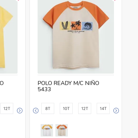
P
5
ÑO
POLO READY M/C NIÑO
5433
12T
8T
10T
12T
14T