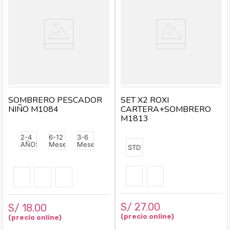
SOMBRERO PESCADOR
SET X2 ROXI
NIÑO M1084
CARTERA+SOMBRERO
M1813
2-4
6-12
3-6
AÑOS
Meses
Meses
STD
S/
27
.
00
S/
18
.
00