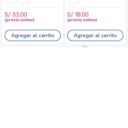
S/
33
.
00
S/
18
.
00
Agregar al carrito
Agregar al carrito
Recojo en tiendas
Envíos a domicilio
Canales de
Cambios y
atención
devoluciones