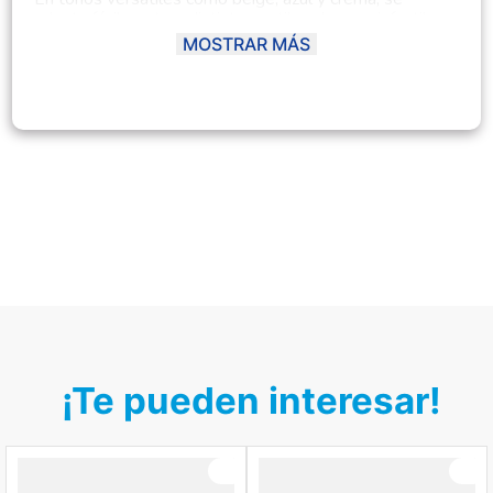
adapta fácilmente a distintos estilos de ropa infantil.
Incluye un ajuste seguro con cierre práctico, que
MOSTRAR MÁS
permite colocarlo y retirarlo sin esfuerzo, ideal para el
uso diario. Además, incorpora un bordado lateral
decorativo, que le da un toque especial y distintivo.
Funcional y con mucho carácter, este sombrero no solo
protege, sino que también suma un detalle encantador
al atuendo diario del pequeño. Con las tallas: 6-12
meses, 12-24 meses y 2-4 años.
¡Te pueden interesar!