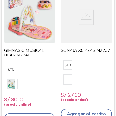
al bebé entretenido mientras desarrolla sus habilidades
sensoriales y motoras de manera divertida y segura.
Compra online el SONAJERO COLGANTE y descubre
más juguetes y accesorios para bebé en nuestra tienda.
GIMNASIO MUSICAL
SONAJA X5 PZAS M2237
BEAR M2240
STD
STD
S/
27
.
00
S/
80
.
00
Agregar al carrito