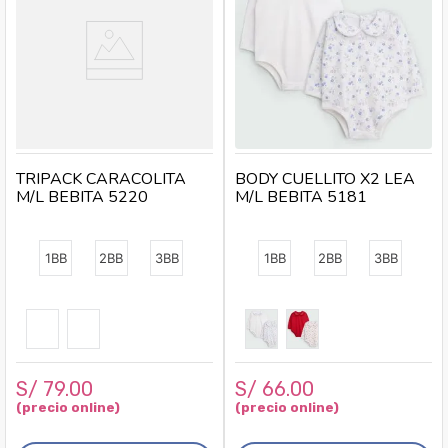
TRIPACK CARACOLITA
BODY CUELLITO X2 LEA
M/L BEBITA 5220
M/L BEBITA 5181
1BB
2BB
3BB
1BB
2BB
3BB
S/
79
.
00
S/
66
.
00