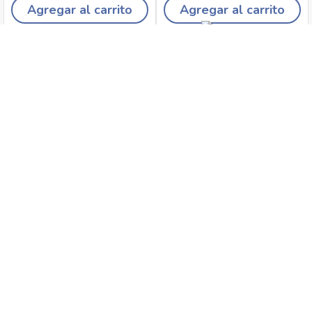
Agregar al carrito
Agregar al carrito
Recojo en tiendas
Envíos a domicilio
Canales de
Cambios y
atención
devoluciones
Síguenos en: