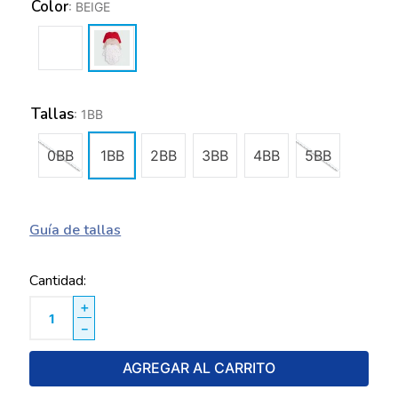
Color
:
BEIGE
Tallas
:
1BB
0BB
1BB
2BB
3BB
4BB
5BB
Guía de tallas
Cantidad
＋
－
AGREGAR AL CARRITO