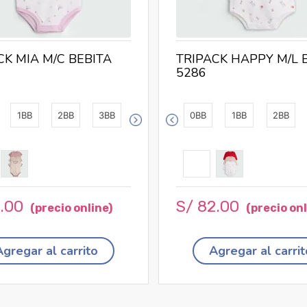
CK MIA M/C BEBITA
TRIPACK HAPPY M/L 
5286
1BB
2BB
3BB
0BB
1BB
2BB
5
.
00
S/
82
.
00
Agregar al carrito
Agregar al carrit