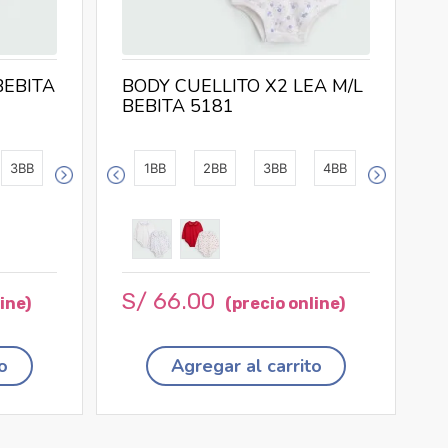
BEBITA
BODY CUELLITO X2 LEA M/L
BEBITA 5181
3BB
1BB
2BB
3BB
4BB
S/
66
.
00
o
Agregar al carrito