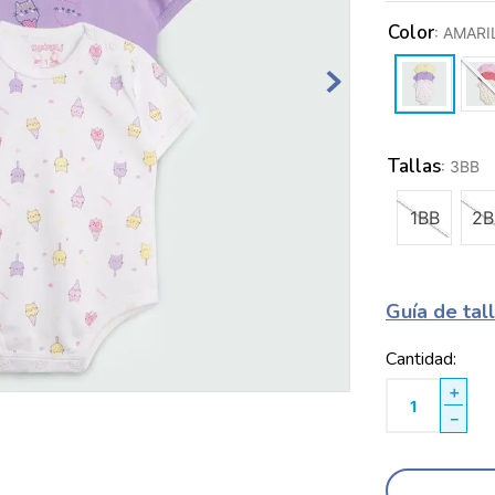
Color
:
AMARI
Tallas
:
3BB
1BB
2B
Guía de tal
Cantidad
＋
－