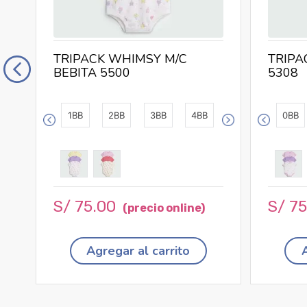
TRIPACK WHIMSY M/C
TRIPA
BEBITA 5500
5308
1BB
2BB
3BB
4BB
0BB
S/
75
.
00
S/
7
Agregar al carrito