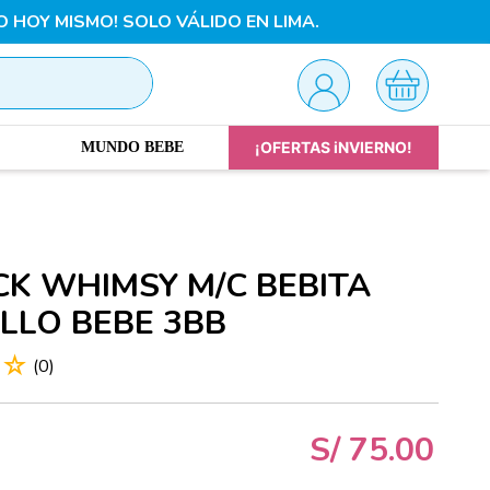
O HOY MISMO! SOLO VÁLIDO EN LIMA.
¡OFERTAS iNVIERNO!
MUNDO BEBE
CK WHIMSY M/C BEBITA
LLO BEBE 3BB
☆
☆
(
0
)
S/
75
.
00