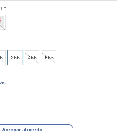
LLO
B
3BB
4BB
5BB
las
Agregar al carrito