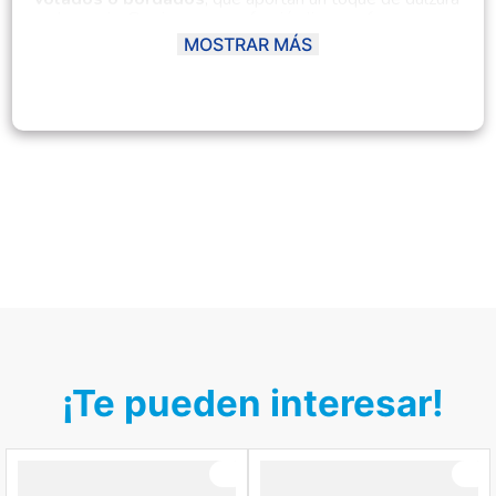
y elegancia. Gracias a su confección ligera y fresca,
permite
libertad de movimiento
, convirtiéndose en
MOSTRAR MÁS
una prenda indispensable para cualquier temporada.
Ficha del producto:
Material principal:
Algodón suave y poliéster.
Tipo:
Vestido infantil.
Género:
Bebé niña.
Composición:
80% algodón, 20% poliéster.
Modelo:
Dorita Bebita.
Temporada:
Primavera - Verano.
Hecho en:
Perú.
Condición del producto:
Nuevo.
¡Te pueden interesar!