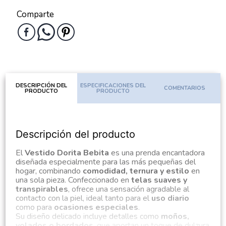
Comparte
DESCRIPCIÓN DEL
ESPECIFICACIONES DEL
COMENTARIOS
PRODUCTO
PRODUCTO
Descripción del producto
El
Vestido Dorita Bebita
es una prenda encantadora
diseñada especialmente para las más pequeñas del
hogar, combinando
comodidad, ternura y estilo
en
una sola pieza. Confeccionado en
telas suaves y
transpirables
, ofrece una sensación agradable al
contacto con la piel, ideal tanto para el
uso diario
como para
ocasiones especiales
.
Su diseño delicado incluye detalles como
moños,
volados o bordados
, que aportan un toque de dulzura