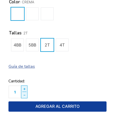
Color
:
CREMA
Tallas
:
2T
4BB
5BB
2T
4T
Guía de tallas
Cantidad
＋
－
AGREGAR AL CARRITO