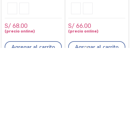
S/
68
.
00
S/
66
.
00
Agregar al carrito
Agregar al carrito
Recojo en tiendas
Envíos a domicilio
Canales de
Cambios y
atención
devoluciones