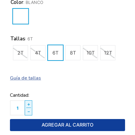
Color
:
BLANCO
Tallas
:
6T
2T
4T
6T
8T
10T
12T
Guía de tallas
Cantidad
＋
－
AGREGAR AL CARRITO