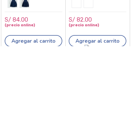
S/
84
.
00
S/
82
.
00
Agregar al carrito
Agregar al carrito
Recojo en tiendas
Envíos a domicilio
Canales de
Cambios y
atención
devoluciones