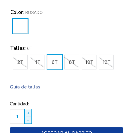
Color
:
ROSADO
Tallas
:
6T
2T
4T
6T
8T
10T
12T
Guía de tallas
Cantidad
＋
－