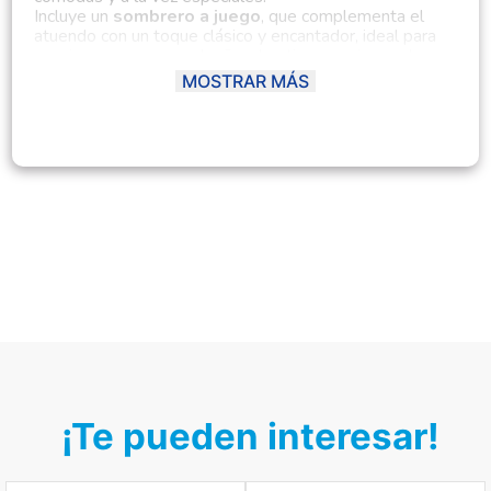
Incluye un
sombrero a juego
, que complementa el
atuendo con un toque clásico y encantador, ideal para
ocasiones como cumpleaños, bautizos, sesiones de
fotos o reuniones familiares. Disponible en un
delicado
MOSTRAR MÁS
tono rosado
, este conjunto resalta la dulzura y el
estilo infantil, manteniendo una estética sofisticada.
El diseño está pensado no solo para destacar
visualmente, sino también para ofrecer
comodidad y
libertad de movimiento
, permitiendo que las niñas se
sientan tan bien como se ven.
Ficha del producto:
Material principal:
Satín
Tipo:
Vestido con sombrero incluido
Género:
Femenino (Niña)
Composición:
100% satín
Modelo:
Naia
Temporada:
Otoño - Invierno
Hecho en:
Perú
Condición del producto:
Nuevo
¡Te pueden interesar!