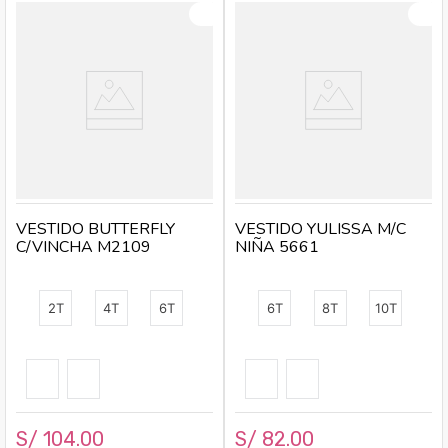
VESTIDO BUTTERFLY
VESTIDO YULISSA M/C
C/VINCHA M2109
NIÑA 5661
2T
4T
6T
6T
8T
10T
S/
104
.
00
S/
82
.
00