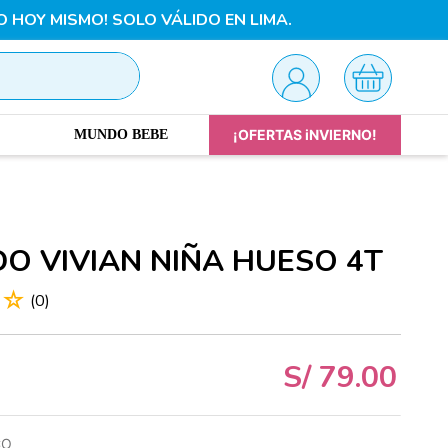
O HOY MISMO! SOLO VÁLIDO EN LIMA.
¡OFERTAS iNVIERNO!
MUNDO BEBE
DO VIVIAN NIÑA HUESO 4T
☆
☆
(
0
)
S/
79
.
00
CO