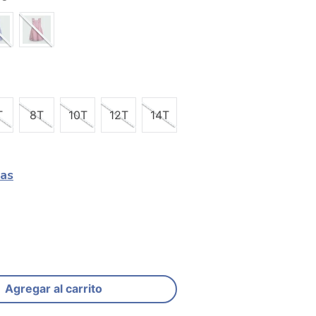
T
8T
10T
12T
14T
las
Agregar al carrito