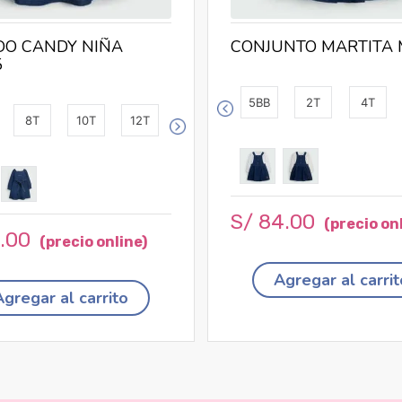
DO CANDY NIÑA
CONJUNTO MARTITA 
5
5BB
2T
4T
8T
10T
12T
S/
84
.
00
5
.
00
Agregar al carrit
Agregar al carrito