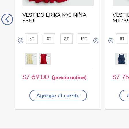
VESTIDO ERIKA M/C NIÑA
VESTI
5361
M173
4T
6T
8T
10T
6T
S/
69
.
00
S/
7
Agregar al carrito