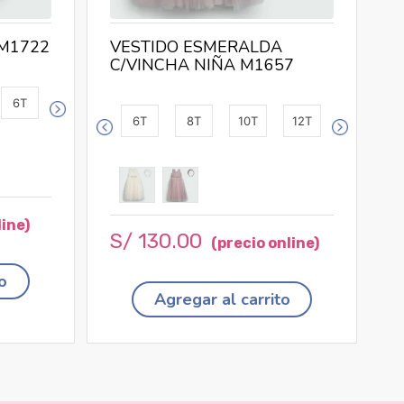
M1722
VESTIDO ESMERALDA
C/VINCHA NIÑA M1657
6T
6T
8T
10T
12T
S/
130
.
00
o
Agregar al carrito