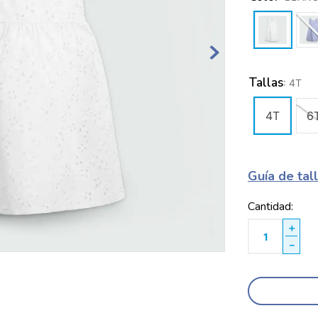
Tallas
:
4T
4T
6
Guía de tal
Cantidad
＋
－