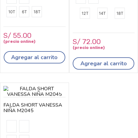
10T
6T
18T
12T
14T
18T
S/
55
.
00
S/
72
.
00
Agregar al carrito
Agregar al carrito
FALDA SHORT VANESSA
NIÑA M2045