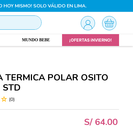
O HOY MISMO! SOLO VÁLIDO EN LIMA.
¡OFERTAS iNVIERNO!
MUNDO BEBE
 TERMICA POLAR OSITO
 STD
☆
☆
(
0
)
S/
64
.
00