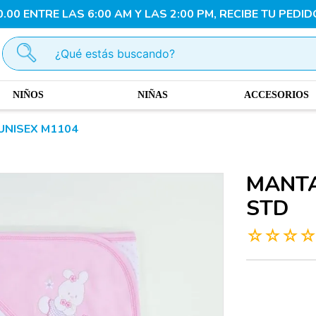
00 ENTRE LAS 6:00 AM Y LAS 2:00 PM, RECIBE TU PEDID
¿Qué estás buscando?
NIÑOS
NIÑAS
ACCESORIOS
UNISEX M1104
MANTA
STD
☆
☆
☆