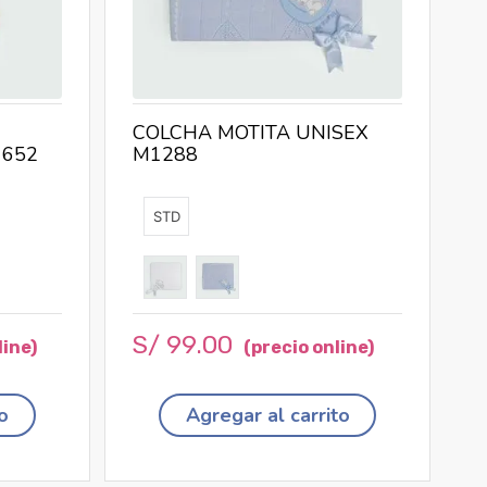
COLCHA MOTITA UNISEX
652
M1288
STD
S/
99
.
00
o
Agregar al carrito