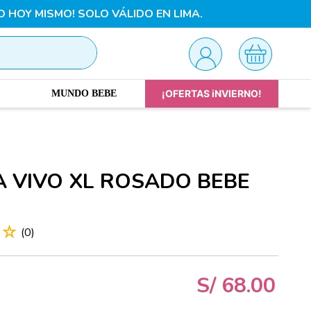
O HOY MISMO! SOLO VÁLIDO EN LIMA.
¡OFERTAS iNVIERNO!
MUNDO BEBE
 VIVO XL ROSADO BEBE
☆
☆
(
0
)
S/
68
.
00