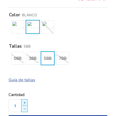
Color
:
BLANCO
Tallas
:
5BB
0BB
3BB
5BB
7BB
Guía de tallas
Cantidad
＋
－