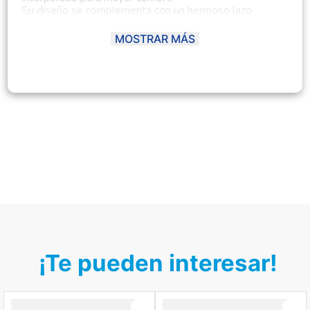
Su diseño se complementa con un hermoso lazo
grande, que añade un toque delicado y encantador.
Perfecto para el colecho, permitiendo que el bebé
MOSTRAR MÁS
descanse cerca de los padres con seguridad y
tranquilidad.
¡Te pueden interesar!