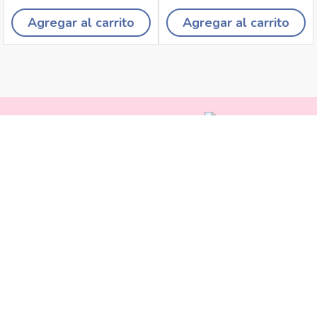
Agregar al carrito
Agregar al carrito
Recojo en tiendas
Envíos a domicilio
Cambios y
devoluciones
Canales de
atención