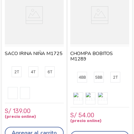
SACO IRINA NIÑA M1725
CHOMPA BOBITOS
M1289
2T
4T
6T
4BB
5BB
2T
S/
139
.
00
S/
54
.
00
Agregar al carrito