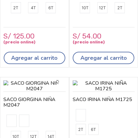
2T
4T
6T
10T
12T
2T
S/
125
.
00
S/
54
.
00
Agregar al carrito
Agregar al carrito
SACO GIORGINA NIÑA
SACO IRINA NIÑA M1725
M2047
2T
6T
10T
12T
14T