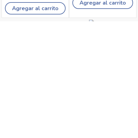
Agregar al carrito
Agregar al carrito
Recojo en tiendas
Envíos a domicilio
Canales de
Cambios y
atención
devoluciones
Síguenos en: