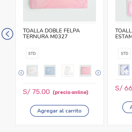
TOALLA DOBLE FELPA
TOALL
TERNURA M0327
ESTA
STD
STD
S/
6
S/
75
.
00
Agregar al carrito