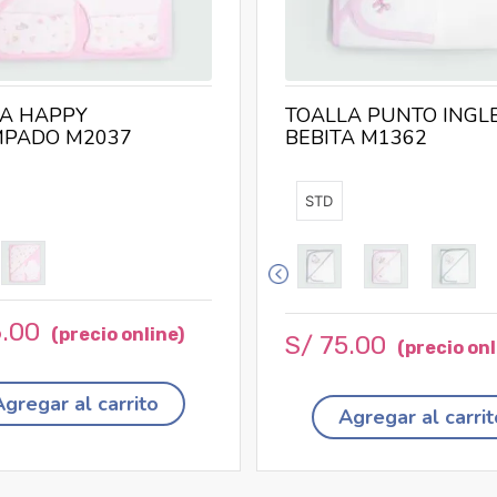
A HAPPY
TOALLA PUNTO INGL
MPADO M2037
BEBITA M1362
STD
6
.
00
S/
75
.
00
Agregar al carrito
Agregar al carrit