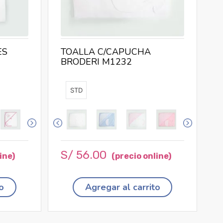
ES
TOALLA C/CAPUCHA
BRODERI M1232
STD
S/
56
.
00
o
Agregar al carrito