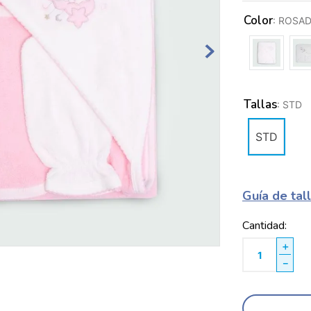
Color
:
ROSA
Tallas
:
STD
STD
Guía de tal
Cantidad
＋
－