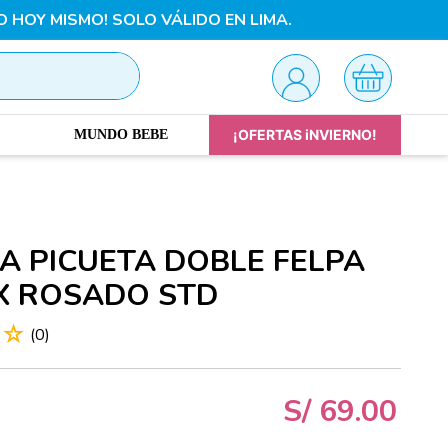
O HOY MISMO! SOLO VÁLIDO EN LIMA.
¡OFERTAS iNVIERNO!
MUNDO BEBE
A PICUETA DOBLE FELPA
X ROSADO STD
☆
☆
(
0
)
S/
69
.
00