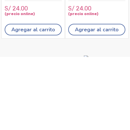
S/
24
.
00
S/
24
.
00
Agregar al carrito
Agregar al carrito
Recojo en tiendas
Envíos a domicilio
Canales de
Cambios y
atención
devoluciones