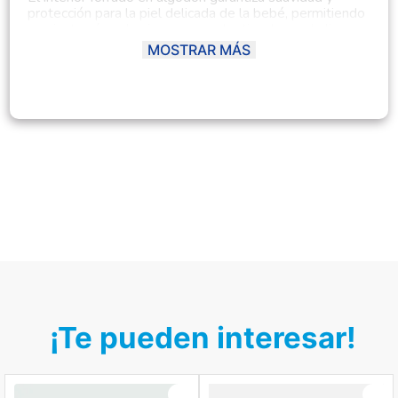
protección para la piel delicada de la bebé, permitiendo
un ajuste cómodo sin causar molestias. La suela ligera y
flexible proporciona libertad de movimiento, ideal para
MOSTRAR MÁS
mantener la comodidad en sus primeros meses de vida.
Cada detalle ha sido cuidadosamente pensado para el
bienestar de la bebé, ofreciendo un calzado seguro y
encantador.
¡Te pueden interesar!