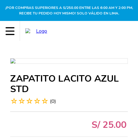
¡POR COMPRAS SUPERIORES A S/250.00 ENTRE LAS 6:00 AM Y 2:00 PM,
RECIBE TU PEDIDO HOY MISMO! SOLO VÁLIDO EN LIMA.
ZAPATITO LACITO AZUL
STD
☆
☆
☆
☆
☆
(
0
)
S/
25
.
00