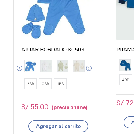
AJUAR BORDADO K0503
PIJAM
4BB
2BB
0BB
1BB
S/
72
S/
55
.
00
A
Agregar al carrito