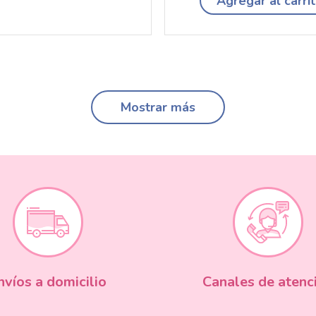
Agregar al carri
Mostrar más
nvíos a domicilio
Canales de atenc