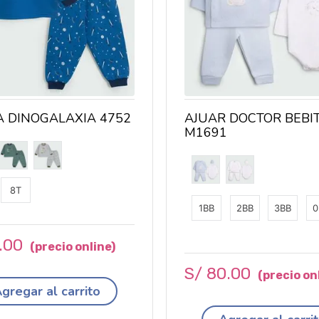
A DINOGALAXIA 4752
AJUAR DOCTOR BEBI
M1691
8T
1BB
2BB
3BB
0
.
00
S/
80
.
00
gregar al carrito