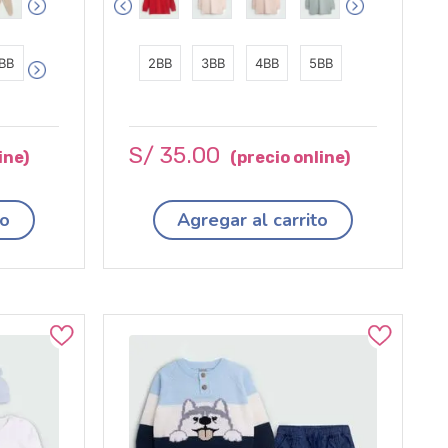
BB
2BB
3BB
4BB
5BB
S/
35
.
00
to
Agregar al carrito