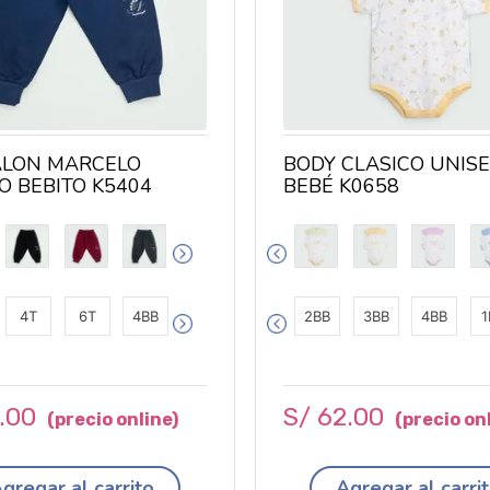
LON MARCELO
BODY CLASICO UNIS
O BEBITO K5404
BEBÉ K0658
4T
6T
4BB
2BB
3BB
4BB
1
.
00
S/
62
.
00
gregar al carrito
Agregar al carri