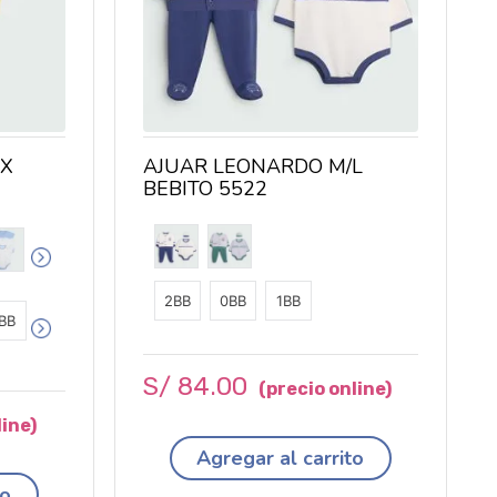
EX
AJUAR LEONARDO M/L
BEBITO 5522
2BB
0BB
1BB
BB
S/
84
.
00
Agregar al carrito
to