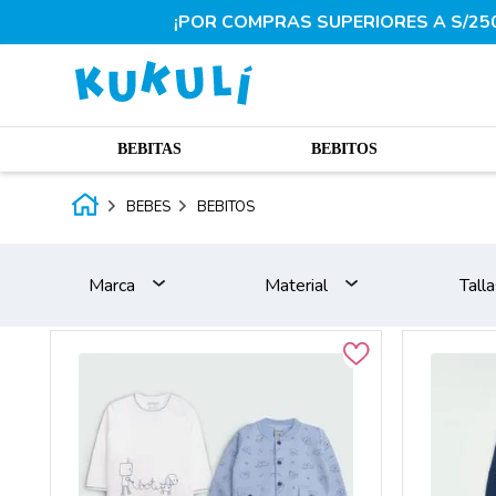
¡POR COMPRAS SUPERIORES A S/250.
BEBITAS
BEBITOS
BEBES
BEBITOS
Marca
Material
Talla
Kukuli
ACOLCHADO
STD
Algodon pima
0BB
Algodon pima drill
1BB
Algodon pima
2BB
franela
3BB
Algodon pima
4BB
french terry
5BB