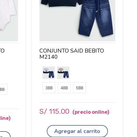
TO
CONJUNTO SAID BEBITO
M2140
3BB
4BB
5BB
BB
S/
115
.
00
Agregar al carrito