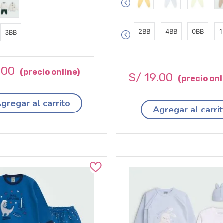
2BB
4BB
0BB
1
3BB
.
00
S/
19
.
00
gregar al carrito
Agregar al carri