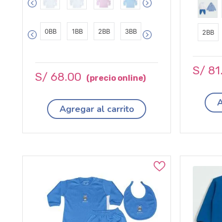
0BB
1BB
2BB
3BB
2BB
S/
81
S/
68
.
00
A
Agregar al carrito